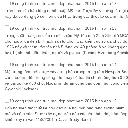
Trần nhà của bảo tầng nghệ thuật Mỹ mới được lấy ý tưởng từ một 
này đã sử dụng gỗ sồi non điêu khắc trong các thiết kế của mình. (M
Trong suốt thời gian diễn ra nội chiến Mỹ, tòa nhà 28th Street YM
cho người da đen bị khách sạn từ chối. Các kiến trúc sư đã phục dựn
1926 này và thêm vào tòa nhà 5 tầng với 49 phòng ở và không gia
tựa, bệnh nhân tâm thần, người vô gia cư. (Koning Eizenberg Archite
Một trung tâm mới được xây dựng bên trong trung tâm Newport Beac
cánh buồm. Bên trong công trình này có tòa thị chính rộng hơn 9.2
và bãi gửi xe 450 chỗ. Ngoài ra, dự án cũng bao gồm một công viê
Cywinski Jackson).
Bốn nguyên tắc thiết kế chủ đạo của nội thất bảo tàng tưởng niệm 1
mô và cảm xúc. Được xây dựng trên nền của tòa tháp đôi, bảo tàng
khiếp xảy ra vào 11/9/2001. (Davis Brody Bond).