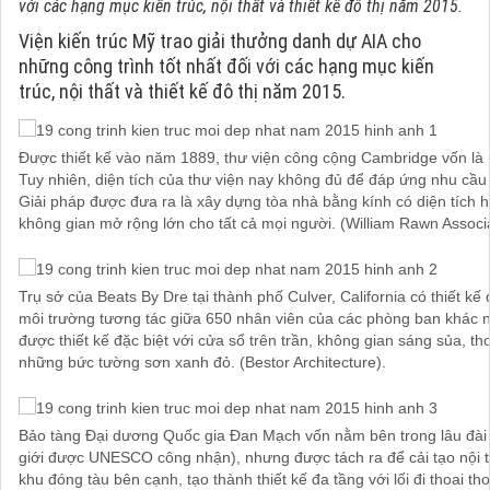
với các hạng mục kiến trúc, nội thất và thiết kế đô thị năm 2015.
Viện kiến trúc Mỹ trao giải thưởng danh dự AIA cho
những công trình tốt nhất đối với các hạng mục kiến
trúc, nội thất và thiết kế đô thị năm 2015.
Được thiết kế vào năm 1889, thư viện công cộng Cambridge vốn là 
Tuy nhiên, diện tích của thư viện nay không đủ để đáp ứng nhu cầu
Giải pháp được đưa ra là xây dựng tòa nhà bằng kính có diện tích h
không gian mở rộng lớn cho tất cả mọi người. (William Rawn Associate
Trụ sở của Beats By Dre tại thành phố Culver, California có thiết kế
môi trường tương tác giữa 650 nhân viên của các phòng ban khác n
được thiết kế đặc biệt với cửa sổ trên trần, không gian sáng sủa, t
những bức tường sơn xanh đỏ. (Bestor Architecture).
Bảo tàng Đại dương Quốc gia Đan Mạch vốn nằm bên trong lâu đài Kr
giới được UNESCO công nhận), nhưng được tách ra để cải tạo nội 
khu đóng tàu bên cạnh, tạo thành thiết kế đa tầng với lối đi thoai tho