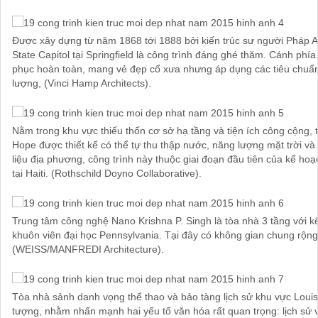
Được xây dựng từ năm 1868 tới 1888 bởi kiến trúc sư người Pháp Alf
State Capitol tại Springfield là công trình đáng ghé thăm. Cánh phí
phục hoàn toàn, mang vẻ đẹp cổ xưa nhưng áp dụng các tiêu chuẩn 
lượng, (Vinci Hamp Architects).
Nằm trong khu vực thiếu thốn cơ sở hạ tầng và tiện ích công cộng,
Hope được thiết kế có thể tự thu thập nước, năng lượng mặt trời và 
liệu địa phương, công trình này thuộc giai đoạn đầu tiên của kế ho
tại Haiti. (Rothschild Doyno Collaborative).
Trung tâm công nghệ Nano Krishna P. Singh là tòa nhà 3 tầng với kế
khuôn viên đại học Pennsylvania. Tại đây có không gian chung rộng 
(WEISS/MANFREDI Architecture).
Tòa nhà sảnh danh vọng thể thao và bảo tàng lịch sử khu vực Louisi
tượng, nhằm nhấn mạnh hai yếu tố văn hóa rất quan trọng: lịch sử v